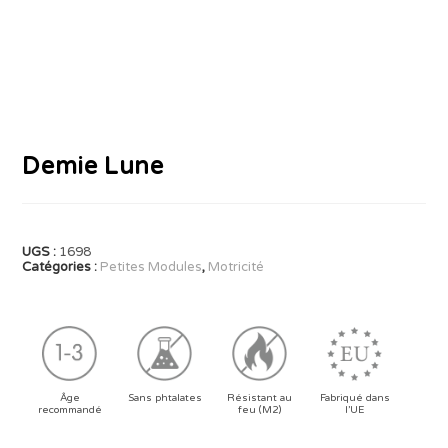
Demie Lune
UGS :
1698
Catégories :
Petites Modules
,
Motricité
Âge
Sans phtalates
Résistant au
Fabriqué dans
recommandé
feu (M2)
l’UE