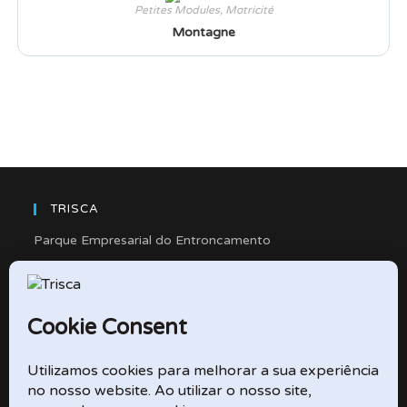
Petites Modules
,
Motricité
Montagne
TRISCA
Parque Empresarial do Entroncamento
Rua Cidade de Friedberg, Lote 4
2330-263 Entroncamento – Portugal
e-mail: didactico@trisca.pt