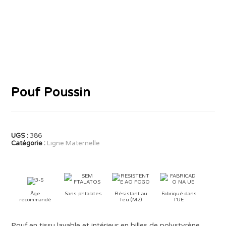
Pouf Poussin
UGS :
386
Catégorie :
Ligne Maternelle
Âge
Sans phtalates
Résistant au
Fabriqué dans
recommandé
feu (M2)
l’UE
Pouf en tissu lavable et intérieur en billes de polystyrène.