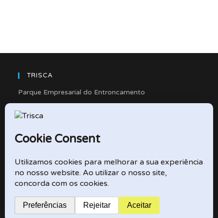
TRISCA
Parque Empresarial do Entroncamento
Rua Cidade de Friedberg, Lote 4
2330-263 Entroncamento – Portugal
e-mail: didactico@trisca.pt
TRISCA © 2026