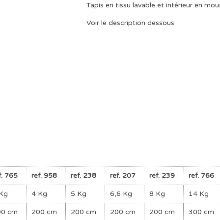
Tapis en tissu lavable et intérieur en mou
Voir le description dessous
f. 765
ref. 958
ref. 238
ref. 207
ref. 239
ref. 766
Kg
4 Kg
5 Kg
6,6 Kg
8 Kg
14 Kg
00 cm
200 cm
200 cm
200 cm
200 cm
300 cm