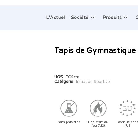
L'Actuel
Société
Produits
Tapis de Gymnastique 
UGS :
TG4cm
Catégorie :
Initiation Sportive
Sans phtalates
Résistant au
Fabriqué dan
feu (M2)
l’UE