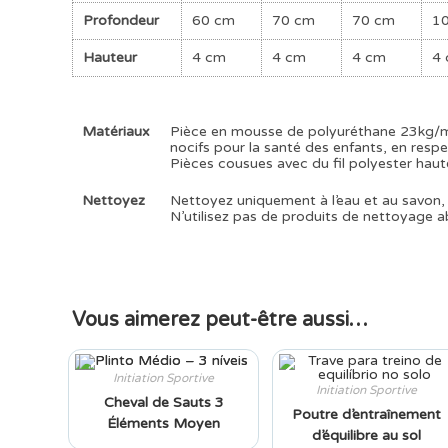
Profondeur
60 cm
70 cm
70 cm
1
Hauteur
4 cm
4 cm
4 cm
4
Matériaux
Pièce en mousse de polyuréthane 23kg/m
nocifs pour la santé des enfants, en respec
Pièces cousues avec du fil polyester haute 
Nettoyez
Nettoyez uniquement à l’eau et au savon, 
N’utilisez pas de produits de nettoyage ab
Vous aimerez peut-être aussi…
Initiation Sportive
Initiation Sportive
Cheval de Sauts 3
Poutre d’entraînement
Éléments Moyen
d’équilibre au sol