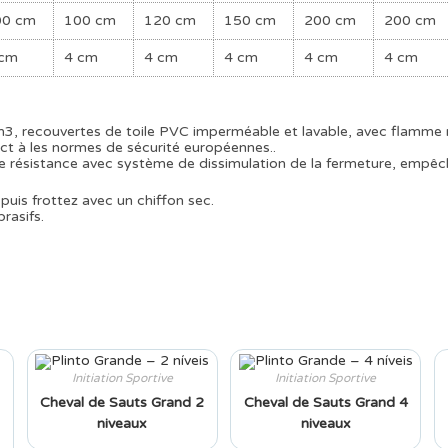
00 cm
100 cm
120 cm
150 cm
200 cm
200 cm
 cm
4 cm
4 cm
4 cm
4 cm
4 cm
3, recouvertes de toile PVC imperméable et lavable, avec flamme re
t à les normes de sécurité européennes..
résistance avec système de dissimulation de la fermeture, empêchant 
puis frottez avec un chiffon sec.
rasifs.
Initiation Sportive
Initiation Sportive
Cheval de Sauts Grand 2
Cheval de Sauts Grand 4
niveaux
niveaux