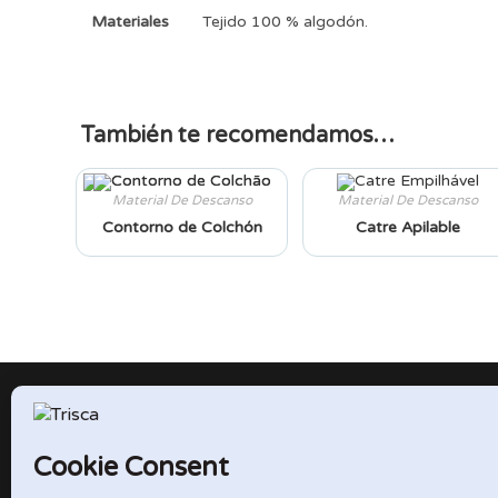
Materiales
Tejido 100 % algodón.
También te recomendamos…
Material De Descanso
Material De Descanso
Contorno de Colchón
Catre Apilable
TRISCA
Parque Empresarial do Entroncamento
Rua Cidade de Friedberg, Lote 4