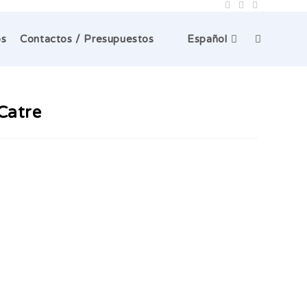
Alternar
os
Contactos / Presupuestos
Español
búsqueda
Catre
de
la
web