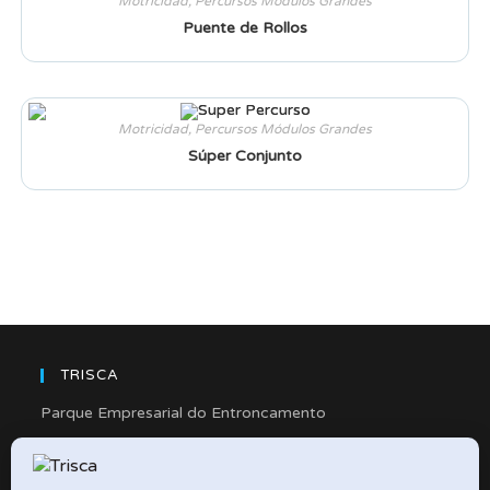
Motricidad
,
Percursos Módulos Grandes
Puente de Rollos
Motricidad
,
Percursos Módulos Grandes
Súper Conjunto
TRISCA
Parque Empresarial do Entroncamento
Rua Cidade de Friedberg, Lote 4
2330-263 Entroncamento – Portugal