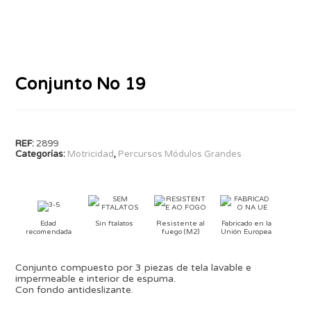
Conjunto No 19
REF:
2899
Categorías:
Motricidad
,
Percursos Módulos Grandes
Edad
Sin ftalatos
Resistente al
Fabricado en la
recomendada
fuego (M2)
Unión Europea
Conjunto compuesto por 3 piezas de tela lavable e
impermeable e interior de espuma.
Con fondo antideslizante.