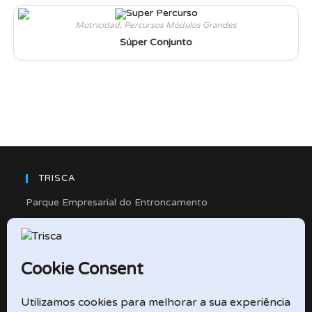
Motricidad
,
Percursos Módulos Grandes
Súper Conjunto
TRISCA
Parque Empresarial do Entroncamento
Rua Cidade de Friedberg, Lote 4
2330-263 Entroncamento – Portugal
e-mail: didactico@trisca.pt