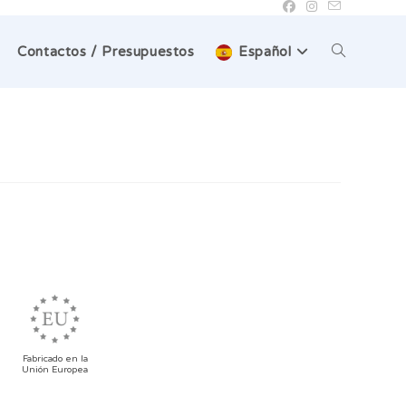
Alternar
Contactos / Presupuestos
Español
búsqueda
de
la
web
l
Fabricado en la
Unión Europea