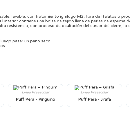
ble, lavable, con tratamiento ignífugo M2, libre de ftalatos o pro
 interior contiene una bolsa de tejido llena de perlas de espuma de
lta resistencia, con proceso de ocultación del cursor del cierre, lo 
 luego pasar un paño seco.
vos.
Línea Preescolar
Línea Preescolar
Puff Pera - Pingüino
Puff Pera - Jirafa