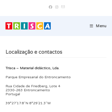
Skip
to
content
Menu
Localização e contactos
Trisca – Material didáctico, Lda.
Parque Empresarial do Entroncamento
Rua Cidade de Friedberg, Lote 4
2330-263 Entroncamento
Portugal
39°27’17.8″N 8°29’21.3″W