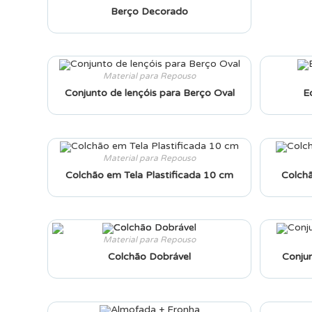
Berço Decorado
Material para Repouso
Conjunto de lençóis para Berço Oval
E
Material para Repouso
Colchão em Tela Plastificada 10 cm
Colcha
Material para Repouso
Colchão Dobrável
Conjun