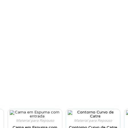
Material para Repouso
Material para Repouso
Cama em Espuma com
Contorno Curvo de Catre