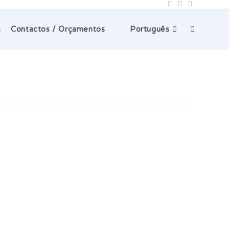
Toggle
s
Contactos / Orçamentos
Português
website
search