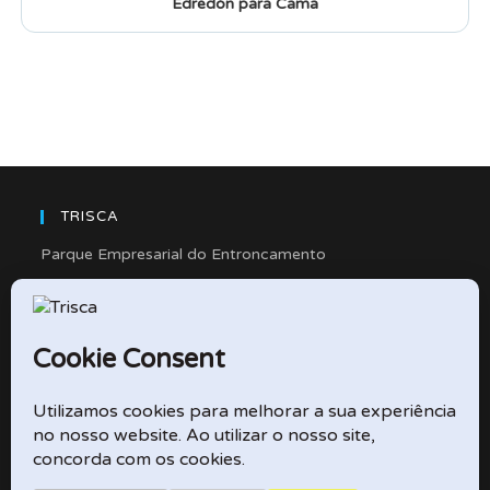
Edredón para Cama
TRISCA
Parque Empresarial do Entroncamento
Rua Cidade de Friedberg, Lote 4
2330-263 Entroncamento – Portugal
e-mail: didactico@trisca.pt