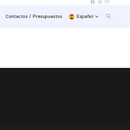
Alternar
Contactos / Presupuestos
Español
búsqueda
de
la
web