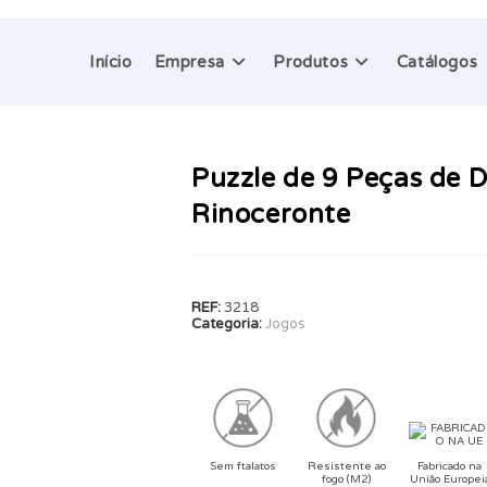
Início
Empresa
Produtos
Catálogos
Puzzle de 9 Peças de 
Rinoceronte
REF:
3218
Categoria:
Jogos
Sem ftalatos
Resistente ao
Fabricado na
fogo (M2)
União Europei