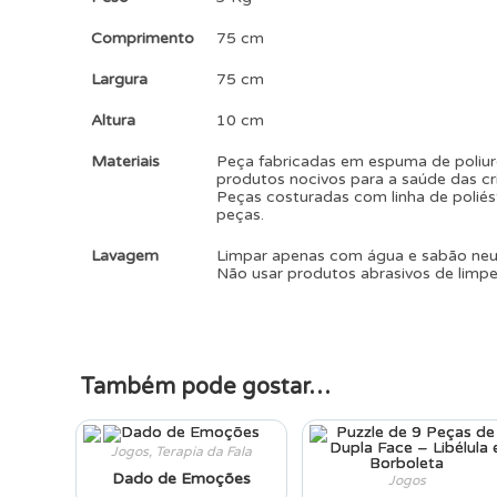
Comprimento
75 cm
Largura
75 cm
Altura
10 cm
Materiais
Peça fabricadas em espuma de poliur
produtos nocivos para a saúde das cr
Peças costuradas com linha de poliés
peças.
Lavagem
Limpar apenas com água e sabão ne
Não usar produtos abrasivos de limpe
Também pode gostar…
Jogos
,
Terapia da Fala
Dado de Emoções
Jogos