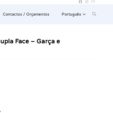
Toggle
Contactos / Orçamentos
Português
website
Dupla Face – Garça e
search
a