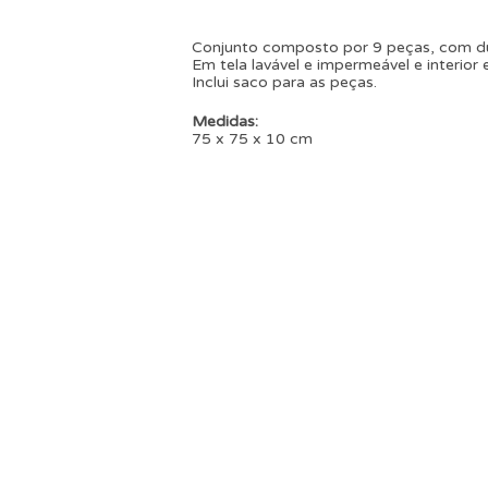
Conjunto composto por 9 peças, com du
Em tela lavável e impermeável e interio
Inclui saco para as peças.
Medidas:
75 x 75 x 10 cm