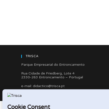
TRISCA
Parque Empresarial do Entroncamento
Rua Cidade de Friedberg, Lote 4
2330-263 Entroncamento – Portugal
e-mail: didactico@trisca.pt