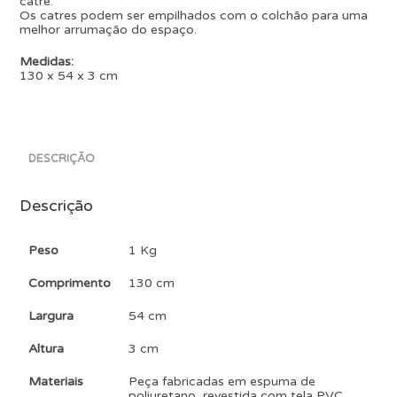
catre.
Os catres podem ser empilhados com o colchão para uma
melhor arrumação do espaço.
Medidas:
130 x 54 x 3 cm
DESCRIÇÃO
Descrição
Peso
1 Kg
Comprimento
130 cm
Largura
54 cm
Altura
3 cm
Materiais
Peça fabricadas em espuma de
poliuretano, revestida com tela PVC