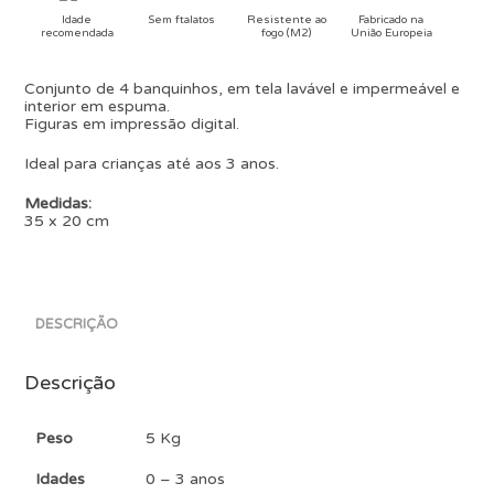
Idade
Sem ftalatos
Resistente ao
Fabricado na
recomendada
fogo (M2)
União Europeia
Conjunto de 4 banquinhos, em tela lavável e impermeável e
interior em espuma.
Figuras em impressão digital.
Ideal para crianças até aos 3 anos.
Medidas:
35 x 20 cm
DESCRIÇÃO
Descrição
Peso
5 Kg
Idades
0 – 3 anos