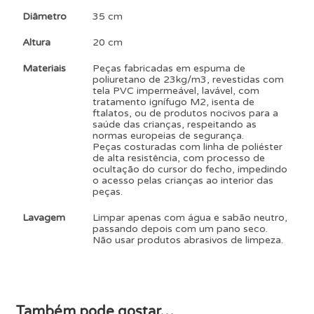
Diâmetro
35 cm
Altura
20 cm
Materiais
Peças fabricadas em espuma de
poliuretano de 23kg/m3, revestidas com
tela PVC impermeável, lavável, com
tratamento ignífugo M2, isenta de
ftalatos, ou de produtos nocivos para a
saúde das crianças, respeitando as
normas europeias de segurança.
Peças costuradas com linha de poliéster
de alta resistência, com processo de
ocultação do cursor do fecho, impedindo
o acesso pelas crianças ao interior das
peças.
Lavagem
Limpar apenas com água e sabão neutro,
passando depois com um pano seco.
Não usar produtos abrasivos de limpeza.
Também pode gostar…