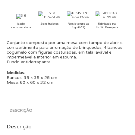
Idade
Sem ftalatos
Resistente ao
Fabricado na
recomendada
fogo (M2)
União Europeia
Conjunto composto por uma mesa com tampo de abrir e
compartimento para arrumação de brinquedos; 4 bancos
cogumelo com figuras costuradas, em tela lavável e
impermeável e interior em espuma.
Fundo antiderrapante.
Medidas:
Bancos: 35 x 35 x 25 cm
Mesa: 60 x 60 x 32 cm
DESCRIÇÃO
Descrição