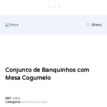
Skip
to
content
Menu
Conjunto de Banquinhos com
Mesa Cogumelo
REF:
3263
Categoria:
Linha Pré-escolar