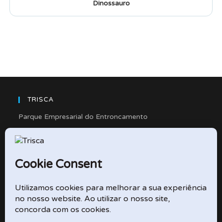
Dinossauro
TRISCA
Parque Empresarial do Entroncamento
Rua Cidade de Friedberg, Lote 4
2330-263 Entroncamento – Portugal
e-mail: didactico@trisca.pt