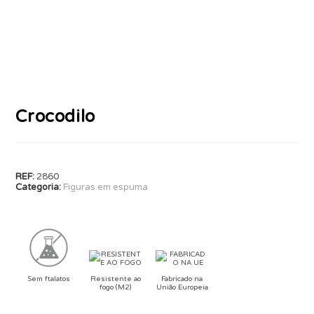
Crocodilo
REF:
2860
Categoria:
Figuras em espuma
Sem ftalatos
Resistente ao
Fabricado na
fogo (M2)
União Europeia