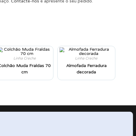
spaço.
Contacte-nos
e apresente o seu pedido.
Linha Creche
Linha Creche
Colchão Muda Fraldas 70
Almofada Ferradura
cm
decorada