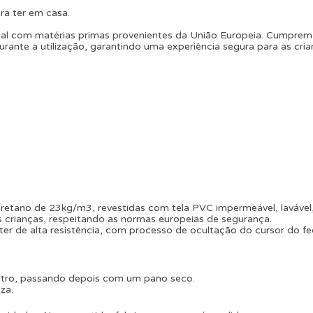
ara ter em casa.
l com matérias primas provenientes da União Europeia. Cumprem 
rante a utilização, garantindo uma experiência segura para as cria
etano de 23kg/m3, revestidas com tela PVC impermeável, lavável,
 crianças, respeitando as normas europeias de segurança.
ter de alta resistência, com processo de ocultação do cursor do f
utro, passando depois com um pano seco.
za.