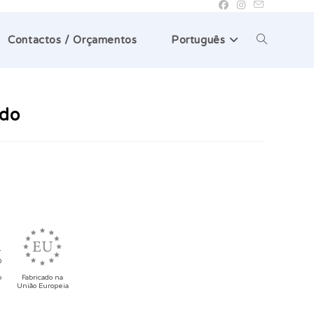
Toggle
Contactos / Orçamentos
Português
website
ndo
search
o
Fabricado na
União Europeia