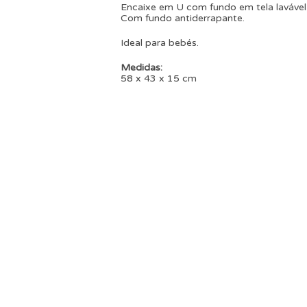
Encaixe em U com fundo em tela lavável
Com fundo antiderrapante.
Ideal para bebés.
Medidas:
58 x 43 x 15 cm