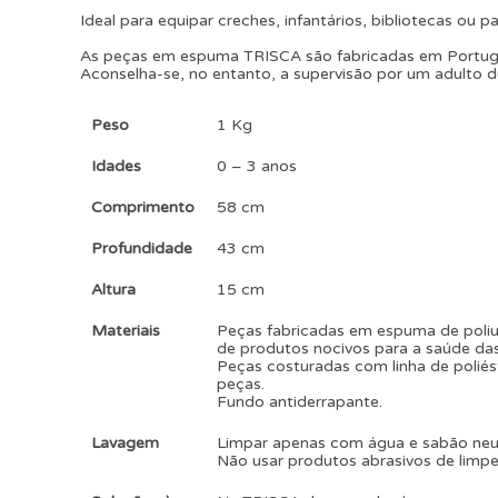
Ideal para equipar creches, infantários, bibliotecas ou p
As peças em espuma TRISCA são fabricadas em Portuga
Aconselha-se, no entanto, a supervisão por um adulto du
Peso
1 Kg
Idades
0 – 3 anos
Comprimento
58 cm
Profundidade
43 cm
Altura
15 cm
Materiais
Peças fabricadas em espuma de poliur
de produtos nocivos para a saúde das
Peças costuradas com linha de poliés
peças.
Fundo antiderrapante.
Lavagem
Limpar apenas com água e sabão ne
Não usar produtos abrasivos de limpe