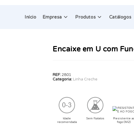
Início
Empresa
Produtos
Catálogos
Encaixe em U com Fu
REF:
2801
Categoria:
Linha Creche
Idade
Sem ftalatos
Resistente a
recomendada
fogo (M2)