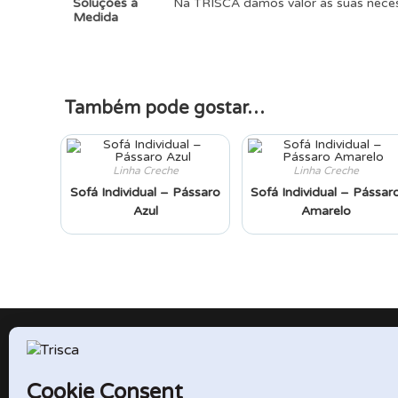
Soluções à
Na TRISCA damos valor às suas neces
Medida
Também pode gostar…
Linha Creche
Linha Creche
Sofá Individual – Pássaro
Sofá Individual – Pássar
Azul
Amarelo
TRISCA
Parque Empresarial do Entroncamento