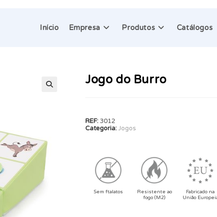
Início
Empresa
Produtos
Catálogos
Jogo do Burro
🔍
REF:
3012
Categoria:
Jogos
Sem ftalatos
Resistente ao
Fabricado na
fogo (M2)
União Europei