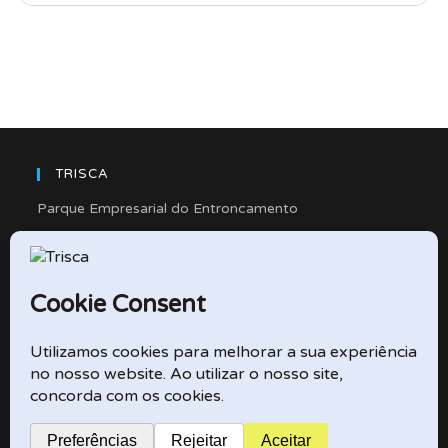
TRISCA
Parque Empresarial do Entroncamento
Rua Cidade de Friedberg, Lote 4
2330-263 Entroncamento – Portugal
e-mail: didactico@trisca.pt