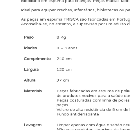
Mobiliário em espuma para crianças. Peças macias fabr
Ideal para equipar creches, infantários, bibliotecas ou p
As peças em espuma TRISCA são fabricadas em Portuga
Aconselha-se, no entanto, a supervisão por um adulto du
Peso
8 Kg
Idades
0 – 3 anos
Comprimento
240 cm
Largura
120 cm
Altura
37 cm
Materiais
Peças fabricadas em espuma de poliur
de produtos nocivos para a saúde das
Peças costuradas com linha de poliés
peças.
Velcro de alta resistência de 5 cm de 
Fundo antiderrapante
Lavagem
Limpar apenas com água e sabão ne
Não usar produtos abrasivos de limpe