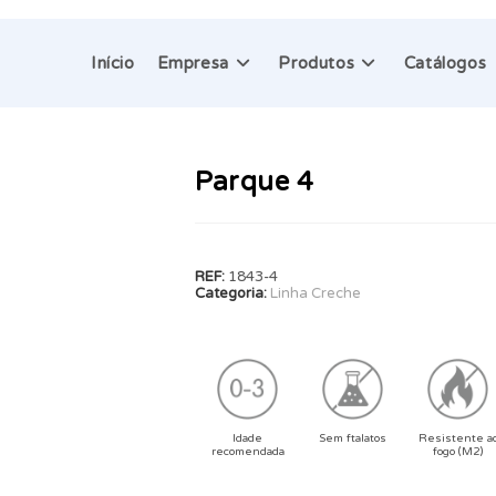
Início
Empresa
Produtos
Catálogos
Parque 4
REF:
1843-4
Categoria:
Linha Creche
Idade
Sem ftalatos
Resistente a
recomendada
fogo (M2)