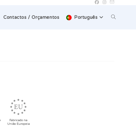
Toggle
Contactos / Orçamentos
Português
website
search
o
Fabricado na
União Europeia