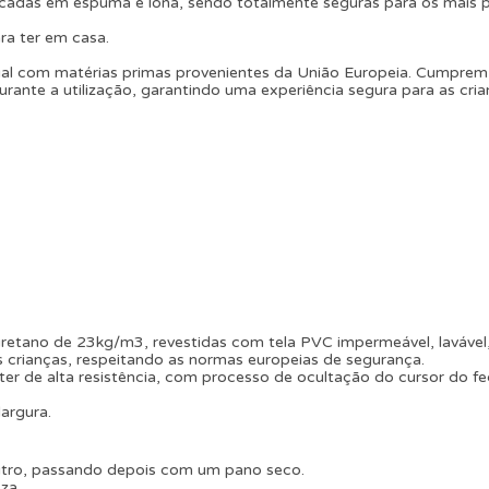
icadas em espuma e lona, sendo totalmente seguras para os mais 
ara ter em casa.
l com matérias primas provenientes da União Europeia. Cumprem 
rante a utilização, garantindo uma experiência segura para as cria
etano de 23kg/m3, revestidas com tela PVC impermeável, lavável,
 crianças, respeitando as normas europeias de segurança.
ter de alta resistência, com processo de ocultação do cursor do f
largura.
utro, passando depois com um pano seco.
za.