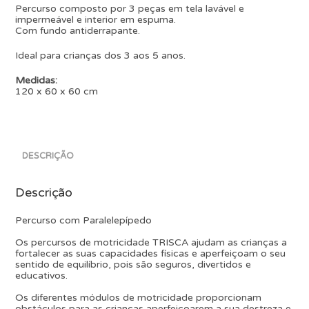
Percurso composto por 3 peças em tela lavável e
impermeável e interior em espuma.
Com fundo antiderrapante.
Ideal para crianças dos 3 aos 5 anos.
Medidas:
120 x 60 x 60 cm
DESCRIÇÃO
Descrição
Percurso com Paralelepípedo
Os percursos de motricidade TRISCA ajudam as crianças a
fortalecer as suas capacidades físicas e aperfeiçoam o seu
sentido de equilíbrio, pois são seguros, divertidos e
educativos.
Os diferentes módulos de motricidade proporcionam
obstáculos para as crianças aperfeiçoarem a sua destreza e