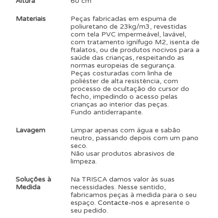
Altura
60 cm
Materiais
Peças fabricadas em espuma de
poliuretano de 23kg/m3, revestidas
com tela PVC impermeável, lavável,
com tratamento ignífugo M2, isenta de
ftalatos, ou de produtos nocivos para a
saúde das crianças, respeitando as
normas europeias de segurança.
Peças costuradas com linha de
poliéster de alta resistência, com
processo de ocultação do cursor do
fecho, impedindo o acesso pelas
crianças ao interior das peças.
Fundo antiderrapante.
Lavagem
Limpar apenas com água e sabão
neutro, passando depois com um pano
seco.
Não usar produtos abrasivos de
limpeza.
Soluções à
Na TRISCA damos valor às suas
Medida
necessidades. Nesse sentido,
fabricamos peças à medida para o seu
espaço.
Contacte-nos
e apresente o
seu pedido.