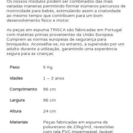
Os nossos módulos podem ser combinados das mais
variadas maneiras permitindo formar inúmeros percursos de
motricidade para bebés, estimulando assim a criatividade
ao mesmo tempo que contribuem para um bom
desenvolvimento físico e motor.
As peças em espuma TRISCA são fabricadas em Portugal
com matérias primas provenientes da União Europeia.
Cumprem as normas europeias de segurança para
brinquedos. Aconselha-se, no entanto, a supervisão por um
adulto durante a utilização, garantindo uma experiência
segura para as crianças.
Peso
5 Kg
Idades
1 – 3 anos
Comprimento
96 cm
Largura
96 cm
Altura
24 cm
Materiais
Peças fabricadas em espuma de
poliuretano de 23kg/m3, revestidas
com tela PVC impermeável, lavável,