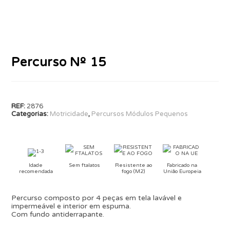
Percurso Nº 15
REF:
2876
Categorias:
Motricidade
,
Percursos Módulos Pequenos
Idade
Sem ftalatos
Resistente ao
Fabricado na
recomendada
fogo (M2)
União Europeia
Percurso composto por 4 peças em tela lavável e
impermeável e interior em espuma.
Com fundo antiderrapante.