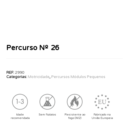
Percurso Nº 26
REF:
2990
Categorias:
Motricidade
,
Percursos Módulos Pequenos
Idade
Sem ftalatos
Resistente ao
Fabricado na
recomendada
fogo (M2)
União Europeia