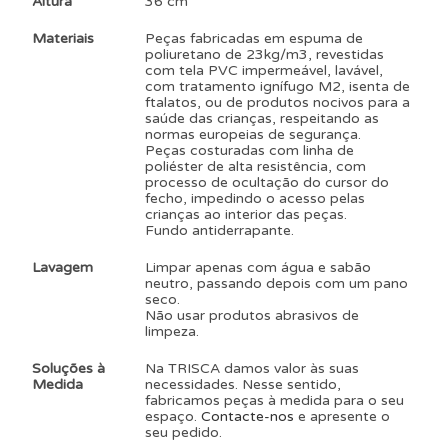
Altura
36 cm
Materiais
Peças fabricadas em espuma de
poliuretano de 23kg/m3, revestidas
com tela PVC impermeável, lavável,
com tratamento ignífugo M2, isenta de
ftalatos, ou de produtos nocivos para a
saúde das crianças, respeitando as
normas europeias de segurança.
Peças costuradas com linha de
poliéster de alta resistência, com
processo de ocultação do cursor do
fecho, impedindo o acesso pelas
crianças ao interior das peças.
Fundo antiderrapante.
Lavagem
Limpar apenas com água e sabão
neutro, passando depois com um pano
seco.
Não usar produtos abrasivos de
limpeza.
Soluções à
Na TRISCA damos valor às suas
Medida
necessidades. Nesse sentido,
fabricamos peças à medida para o seu
espaço.
Contacte-nos
e apresente o
seu pedido.