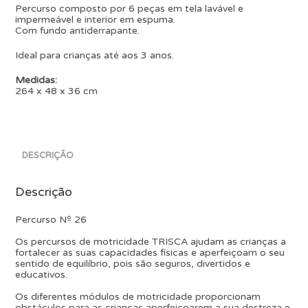
Percurso composto por 6 peças em tela lavável e
impermeável e interior em espuma.
Com fundo antiderrapante.
Ideal para crianças até aos 3 anos.
Medidas:
264 x 48 x 36 cm
DESCRIÇÃO
Descrição
Percurso Nº 26
Os percursos de motricidade TRISCA ajudam as crianças a
fortalecer as suas capacidades físicas e aperfeiçoam o seu
sentido de equilíbrio, pois são seguros, divertidos e
educativos.
Os diferentes módulos de motricidade proporcionam
obstáculos para as crianças aperfeiçoarem a sua destreza e