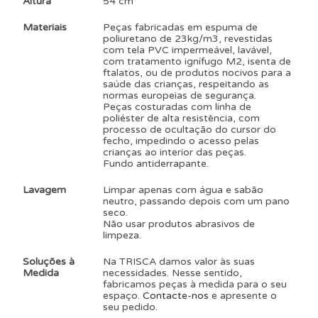
Altura
54 cm
Materiais
Peças fabricadas em espuma de
poliuretano de 23kg/m3, revestidas
com tela PVC impermeável, lavável,
com tratamento ignífugo M2, isenta de
ftalatos, ou de produtos nocivos para a
saúde das crianças, respeitando as
normas europeias de segurança.
Peças costuradas com linha de
poliéster de alta resistência, com
processo de ocultação do cursor do
fecho, impedindo o acesso pelas
crianças ao interior das peças.
Fundo antiderrapante.
Lavagem
Limpar apenas com água e sabão
neutro, passando depois com um pano
seco.
Não usar produtos abrasivos de
limpeza.
Soluções à
Na TRISCA damos valor às suas
Medida
necessidades. Nesse sentido,
fabricamos peças à medida para o seu
espaço.
Contacte-nos
e apresente o
seu pedido.