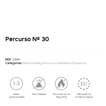
Percurso Nº 30
REF:
2994
Categorias:
Motricidade
,
Percursos Módulos Pequenos
Idade
Sem ftalatos
Resistente ao
Fabricado na
recomendada
fogo (M2)
União Europeia