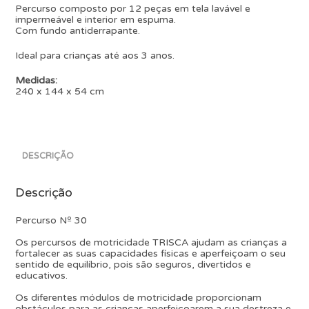
Percurso composto por 12 peças em tela lavável e
impermeável e interior em espuma.
Com fundo antiderrapante.
Ideal para crianças até aos 3 anos.
Medidas:
240 x 144 x 54 cm
DESCRIÇÃO
Descrição
Percurso Nº 30
Os percursos de motricidade TRISCA ajudam as crianças a
fortalecer as suas capacidades físicas e aperfeiçoam o seu
sentido de equilíbrio, pois são seguros, divertidos e
educativos.
Os diferentes módulos de motricidade proporcionam
obstáculos para as crianças aperfeiçoarem a sua destreza e