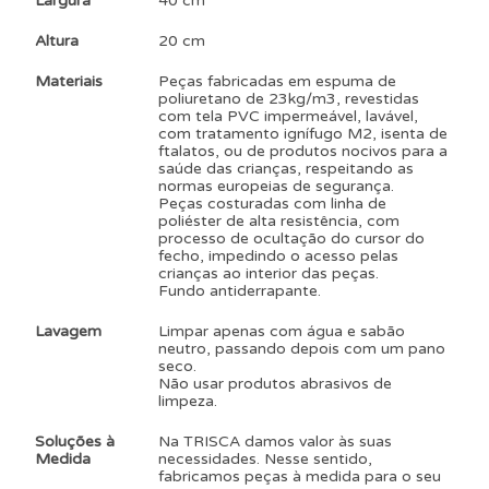
Largura
40 cm
Altura
20 cm
Materiais
Peças fabricadas em espuma de
poliuretano de 23kg/m3, revestidas
com tela PVC impermeável, lavável,
com tratamento ignífugo M2, isenta de
ftalatos, ou de produtos nocivos para a
saúde das crianças, respeitando as
normas europeias de segurança.
Peças costuradas com linha de
poliéster de alta resistência, com
processo de ocultação do cursor do
fecho, impedindo o acesso pelas
crianças ao interior das peças.
Fundo antiderrapante.
Lavagem
Limpar apenas com água e sabão
neutro, passando depois com um pano
seco.
Não usar produtos abrasivos de
limpeza.
Soluções à
Na TRISCA damos valor às suas
Medida
necessidades. Nesse sentido,
fabricamos peças à medida para o seu