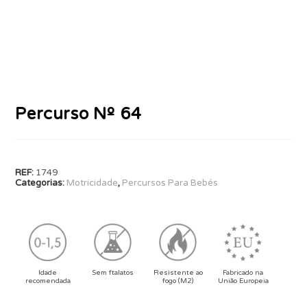
Percurso Nº 64
REF:
1749
Categorias:
Motricidade
,
Percursos Para Bebés
Idade
Sem ftalatos
Resistente ao
Fabricado na
recomendada
fogo (M2)
União Europeia