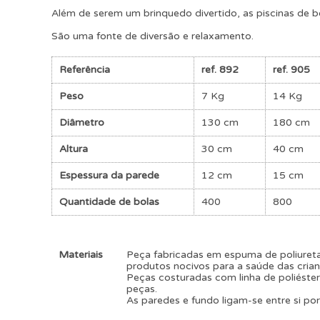
Além de serem um brinquedo divertido, as piscinas de 
São uma fonte de diversão e relaxamento.
Referência
ref. 892
ref. 905
Peso
7 Kg
14 Kg
Diâmetro
130 cm
180 cm
Altura
30 cm
40 cm
Espessura da parede
12 cm
15 cm
Quantidade de bolas
400
800
Materiais
Peça fabricadas em espuma de poliureta
produtos nocivos para a saúde das crian
Peças costuradas com linha de poliéster
peças.
As paredes e fundo ligam-se entre si por 