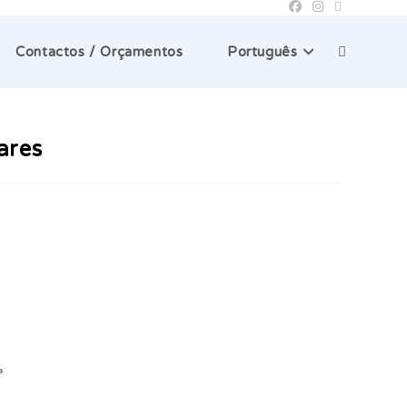
Toggle
Contactos / Orçamentos
Português
website
ares
search
a