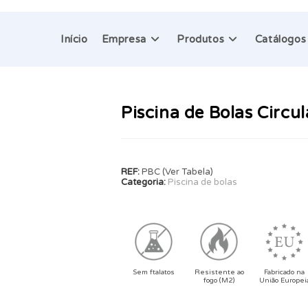
Início
Empresa
Produtos
Catálogos
Piscina de Bolas Circul
REF:
PBC (Ver Tabela)
Categoria:
Piscina de bolas
Sem ftalatos
Resistente ao
Fabricado na
fogo (M2)
União Europei