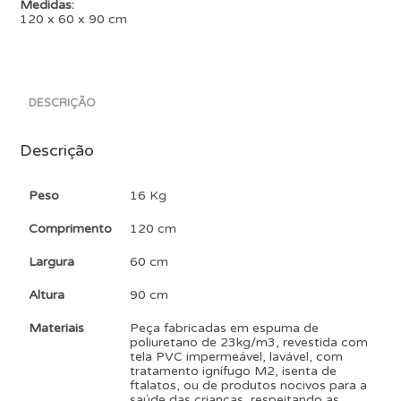
Medidas:
120 x 60 x 90 cm
DESCRIÇÃO
Descrição
Peso
16 Kg
Comprimento
120 cm
Largura
60 cm
Altura
90 cm
Materiais
Peça fabricadas em espuma de
poliuretano de 23kg/m3, revestida com
tela PVC impermeável, lavável, com
tratamento ignífugo M2, isenta de
ftalatos, ou de produtos nocivos para a
saúde das crianças, respeitando as