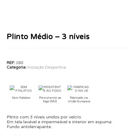
Plinto Médio – 3 níveis
REF:
180
Categoria:
Iniciação Desportiva
Sem ftalatos
Resistente ao
Fabricado na
fogo (M2)
União Europeia
Plinto com 3 níveis unidos por velcro.
Em tela lavável e impermeável e interior em espuma.
Fundo antiderrapante.