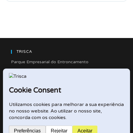
TRISCA
Parque Empresarial do Entroncamento
Rua Cidade de Friedberg, Lote 4
2330-263 Entroncamento – Portugal
e-mail: didactico@trisca.pt