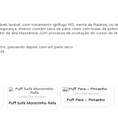
el, lavável, com tratamento ignífugo M2, isenta de ftalatos, ou d
egurança. Interior contém saco de pano cheio com bolas de esfero
ter de alta resistência, com processo de ocultação do cursor do f
utro, passando depois com um pano seco.
za.
Linha Pré-escolar
Linha Pré-escolar
Puff Pera – Pintainho
Puff Sofá Monstrinho Rafa