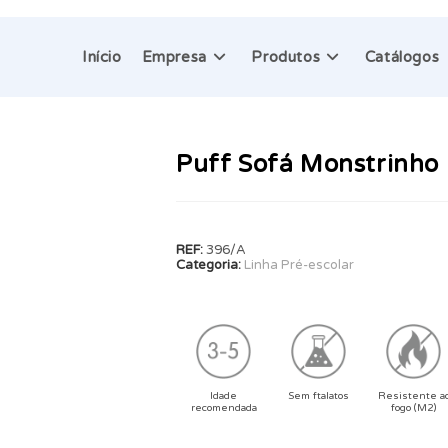
Início
Empresa
Produtos
Catálogos
Puff Sofá Monstrinho
REF:
396/A
Categoria:
Linha Pré-escolar
Idade
Sem ftalatos
Resistente a
recomendada
fogo (M2)