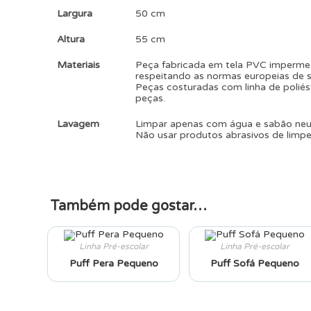
Largura
50 cm
Altura
55 cm
Materiais
Peça fabricada em tela PVC impermeáv
respeitando as normas europeias de s
Peças costuradas com linha de poliés
peças.
Lavagem
Limpar apenas com água e sabão ne
Não usar produtos abrasivos de limpe
Também pode gostar…
Linha Pré-escolar
Linha Pré-escolar
Puff Pera Pequeno
Puff Sofá Pequeno