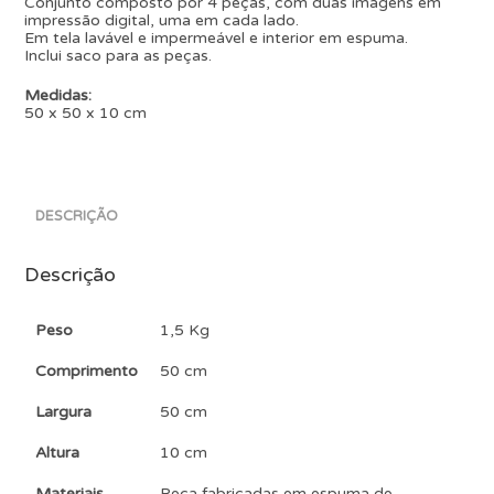
Conjunto composto por 4 peças, com duas imagens em
impressão digital, uma em cada lado.
Em tela lavável e impermeável e interior em espuma.
Inclui saco para as peças.
Medidas:
50 x 50 x 10 cm
DESCRIÇÃO
Descrição
Peso
1,5 Kg
Comprimento
50 cm
Largura
50 cm
Altura
10 cm
Materiais
Peça fabricadas em espuma de