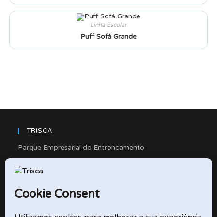
Linha Escolar
Puff Sofá Grande
TRISCA
Parque Empresarial do Entroncamento
Rua Cidade de Friedberg, Lote 4
2330-263 Entroncamento – Portugal
e-mail: didactico@trisca.pt