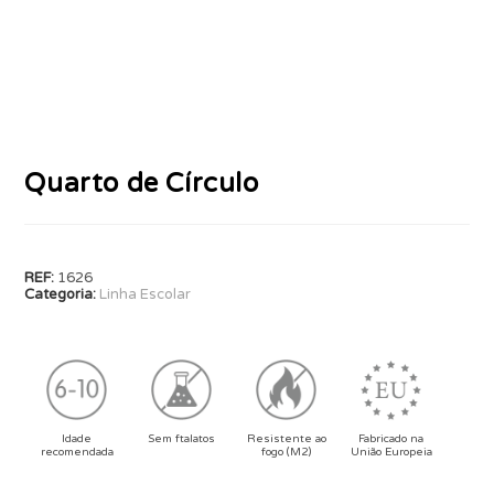
Quarto de Círculo
REF:
1626
Categoria:
Linha Escolar
Idade
Sem ftalatos
Resistente ao
Fabricado na
recomendada
fogo (M2)
União Europeia