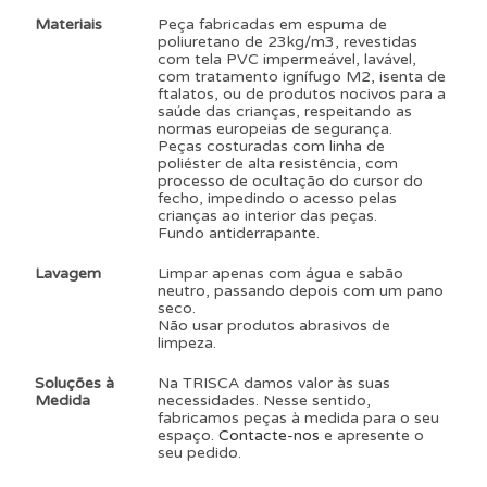
Materiais
Peça fabricadas em espuma de
poliuretano de 23kg/m3, revestidas
com tela PVC impermeável, lavável,
com tratamento ignífugo M2, isenta de
ftalatos, ou de produtos nocivos para a
saúde das crianças, respeitando as
normas europeias de segurança.
Peças costuradas com linha de
poliéster de alta resistência, com
processo de ocultação do cursor do
fecho, impedindo o acesso pelas
crianças ao interior das peças.
Fundo antiderrapante.
Lavagem
Limpar apenas com água e sabão
neutro, passando depois com um pano
seco.
Não usar produtos abrasivos de
limpeza.
Soluções à
Na TRISCA damos valor às suas
Medida
necessidades. Nesse sentido,
fabricamos peças à medida para o seu
espaço.
Contacte-nos
e apresente o
seu pedido.