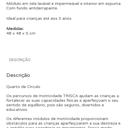
Módulo em tela lavável e impermeável e interior em espuma.
Com fundo antiderrapante.
Ideal para crianças até aos 3 anos.
Medidas:
48 x 48 x 5 cm
DESCRIÇÃO
Descrição
Quarto de Círculo
Os percursos de motricidade TRISCA ajudam as crianças a
fortalecer as suas capacidades físicas e aperfeiçoam o seu
sentido de equilíbrio, pois são seguros, divertidos e
educativos.
Os diferentes módulos de motricidade proporcionam
obstáculos para as crianças aperfeiçoarem a sua destreza e
a aptidão para coordenar os movimentos. Desse modo,