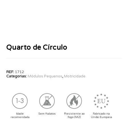
Quarto de Círculo
REF:
1712
Categorias:
Módulos Pequenos
,
Motricidade
Idade
Sem ftalatos
Resistente ao
Fabricado na
recomendada
fogo (M2)
União Europeia