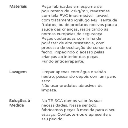
Materiais
Peça fabricadas em espuma de
poliuretano de 23kg/m3, revestidas
com tela PVC impermeável, lavável,
com tratamento ignífugo M2, isenta de
ftalatos, ou de produtos nocivos para a
saúde das crianças, respeitando as
normas europeias de segurança.
Peças costuradas com linha de
poliéster de alta resistência, com
processo de ocultação do cursor do
fecho, impedindo o acesso pelas
crianças ao interior das peças.
Fundo antiderrapante.
Lavagem
Limpar apenas com água e sabão
neutro, passando depois com um pano
seco.
Não usar produtos abrasivos de
limpeza.
Soluções à
Na TRISCA damos valor às suas
Medida
necessidades. Nesse sentido,
fabricamos peças à medida para o seu
espaço.
Contacte-nos
e apresente o
seu pedido.