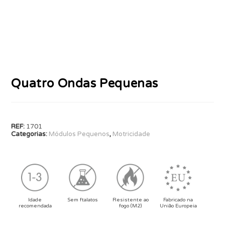
Quatro Ondas Pequenas
REF:
1701
Categorias:
Módulos Pequenos
,
Motricidade
Idade
Sem ftalatos
Resistente ao
Fabricado na
recomendada
fogo (M2)
União Europeia