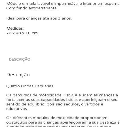
Módulo em tela lavável e impermeável e interior em espuma.
Com fundo antiderrapante.
Ideal para crianças até aos 3 anos.
Medidas:
72 x 48 x 10 cm
DESCRIÇÃO
Descrição
Quatro Ondas Pequenas
Os percursos de motricidade TRISCA ajudam as crianças a
fortalecer as suas capacidades físicas e aperfeiçoam o seu
sentido de equilíbrio, pois são seguros, divertidos e
educativos.
Os diferentes módulos de motricidade proporcionam
obstáculos para as crianças aperfeiçoarem a sua destreza e
a aptidão para coordenar os movimentos. Desse modo,