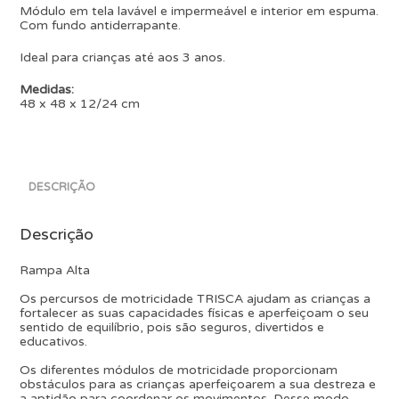
Módulo em tela lavável e impermeável e interior em espuma.
Com fundo antiderrapante.
Ideal para crianças até aos 3 anos.
Medidas:
48 x 48 x 12/24 cm
DESCRIÇÃO
Descrição
Rampa Alta
Os percursos de motricidade TRISCA ajudam as crianças a
fortalecer as suas capacidades físicas e aperfeiçoam o seu
sentido de equilíbrio, pois são seguros, divertidos e
educativos.
Os diferentes módulos de motricidade proporcionam
obstáculos para as crianças aperfeiçoarem a sua destreza e
a aptidão para coordenar os movimentos. Desse modo,