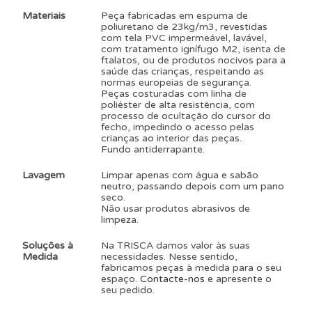
Materiais
Peça fabricadas em espuma de
poliuretano de 23kg/m3, revestidas
com tela PVC impermeável, lavável,
com tratamento ignífugo M2, isenta de
ftalatos, ou de produtos nocivos para a
saúde das crianças, respeitando as
normas europeias de segurança.
Peças costuradas com linha de
poliéster de alta resistência, com
processo de ocultação do cursor do
fecho, impedindo o acesso pelas
crianças ao interior das peças.
Fundo antiderrapante.
Lavagem
Limpar apenas com água e sabão
neutro, passando depois com um pano
seco.
Não usar produtos abrasivos de
limpeza.
Soluções à
Na TRISCA damos valor às suas
Medida
necessidades. Nesse sentido,
fabricamos peças à medida para o seu
espaço.
Contacte-nos
e apresente o
seu pedido.