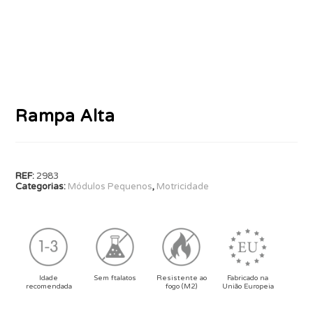
Rampa Alta
REF:
2983
Categorias:
Módulos Pequenos
,
Motricidade
Idade
Sem ftalatos
Resistente ao
Fabricado na
recomendada
fogo (M2)
União Europeia