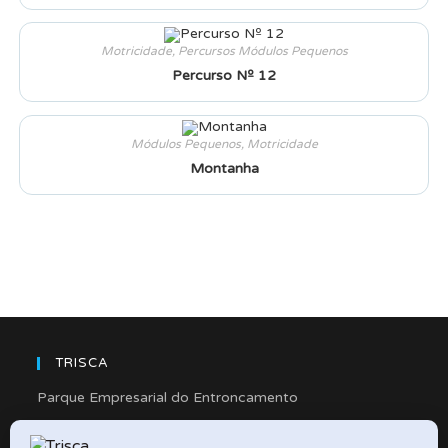
Motricidade
,
Percursos Módulos Pequenos
Percurso Nº 12
Módulos Pequenos
,
Motricidade
Montanha
TRISCA
Parque Empresarial do Entroncamento
Rua Cidade de Friedberg, Lote 4