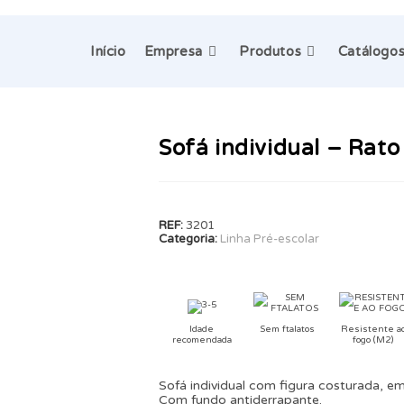
Início
Empresa
Produtos
Catálogo
Sofá individual – Rato
REF:
3201
Categoria:
Linha Pré-escolar
Idade
Sem ftalatos
Resistente a
recomendada
fogo (M2)
Sofá individual com figura costurada, em
Com fundo antiderrapante.