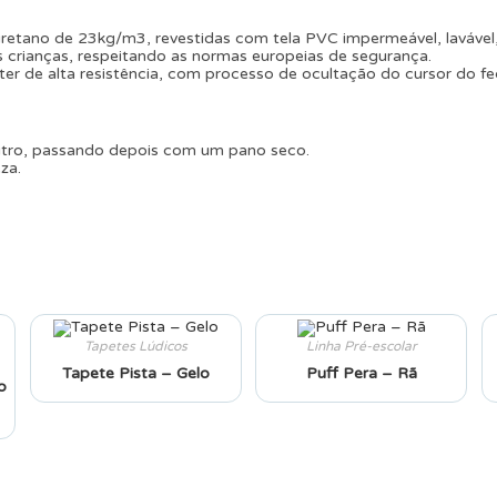
etano de 23kg/m3, revestidas com tela PVC impermeável, lavável,
 crianças, respeitando as normas europeias de segurança.
ter de alta resistência, com processo de ocultação do cursor do f
utro, passando depois com um pano seco.
za.
Tapetes Lúdicos
Linha Pré-escolar
Tapete Pista – Gelo
Puff Pera – Rã
o