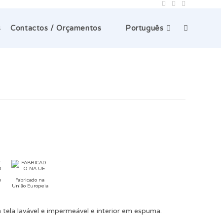
Toggle
s
Contactos / Orçamentos
Português
website
search
o
Fabricado na
União Europeia
 tela lavável e impermeável e interior em espuma.