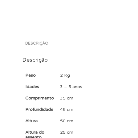
DESCRIÇÃO
Descrição
Peso
2 Kg
Idades
3 – 5 anos
Comprimento
35 cm
Profundidade
45 cm
Altura
50 cm
Altura do
25 cm
assento