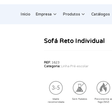
Início
Empresa
Produtos
Catálogos
Sofá Reto Individual
REF:
1623
Categoria:
Linha Pré-escolar
Idade
Sem ftalatos
Resistente a
recomendada
fogo (M2)