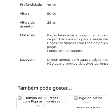
Profundidade
45 cm
Altura
50 cm
Altura do
25 cm
assento
Materiais
Peças fabricadas em espuma de poliur
de produtos nocivos para a saúde das
Peças costuradas com linha de poliés
peças.
Fundo antiderrapante.
Lavagem
Limpar apenas com água e sabão ne
Não usar produtos abrasivos de limpe
Também pode gostar…
Jogos
Jogos