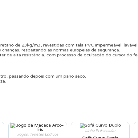
etano de 23kg/m3, revestidas com tela PVC impermeável, lavável,
 crianças, respeitando as normas europeias de segurança.
ter de alta resistência, com processo de ocultação do cursor do f
utro, passando depois com um pano seco.
za.
Linha Pré-escolar
Jogos
,
Tapetes Lúdicos