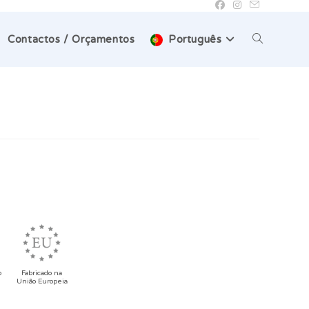
Toggle
Contactos / Orçamentos
Português
website
search
o
Fabricado na
União Europeia