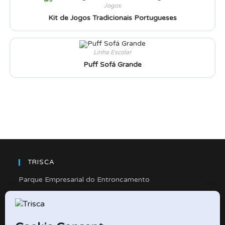
Jogos
Kit de Jogos Tradicionais Portugueses
Linha Escolar
Puff Sofá Grande
TRISCA
Parque Empresarial do Entroncamento
Rua Cidade de Friedberg, Lote 4
2330-263 Entroncamento – Portugal
e-mail: didactico@trisca.pt