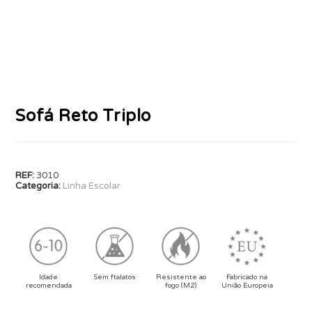
Sofá Reto Triplo
REF:
3010
Categoria:
Linha Escolar
Idade
Sem ftalatos
Resistente ao
Fabricado na
recomendada
fogo (M2)
União Europeia