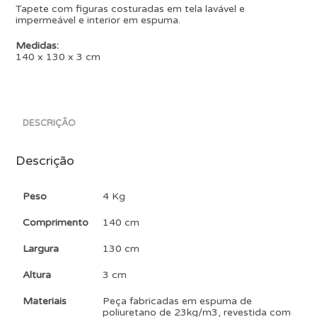
Tapete com figuras costuradas em tela lavável e
impermeável e interior em espuma.
Medidas:
140 x 130 x 3 cm
DESCRIÇÃO
Descrição
Peso
4 Kg
Comprimento
140 cm
Largura
130 cm
Altura
3 cm
Materiais
Peça fabricadas em espuma de
poliuretano de 23kg/m3, revestida com