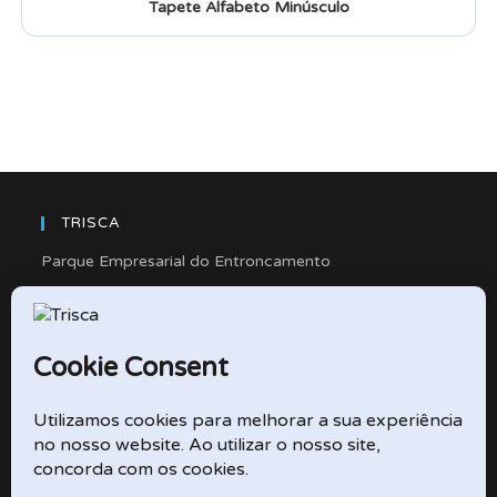
Tapete Alfabeto Minúsculo
TRISCA
Parque Empresarial do Entroncamento
Rua Cidade de Friedberg, Lote 4
2330-263 Entroncamento – Portugal
e-mail: didactico@trisca.pt