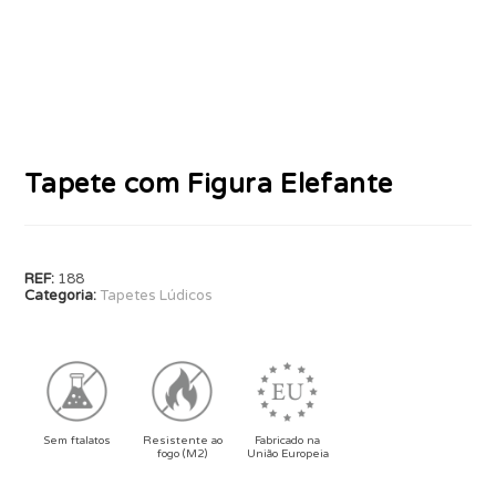
Tapete com Figura Elefante
REF:
188
Categoria:
Tapetes Lúdicos
Sem ftalatos
Resistente ao
Fabricado na
fogo (M2)
União Europeia