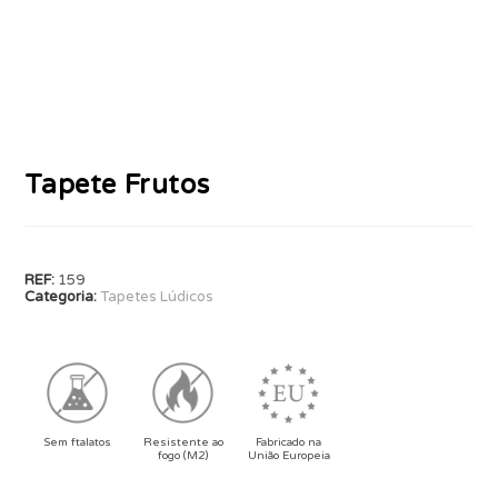
Tapete Frutos
REF:
159
Categoria:
Tapetes Lúdicos
Sem ftalatos
Resistente ao
Fabricado na
fogo (M2)
União Europeia