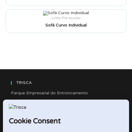
Linha Pré-escolar
Sofá Curvo Individual
TRISCA
Parque Empresarial do Entroncamento
Rua Cidade de Friedberg, Lote 4
2330-263 Entroncamento – Portugal
e-mail: didactico@trisca.pt