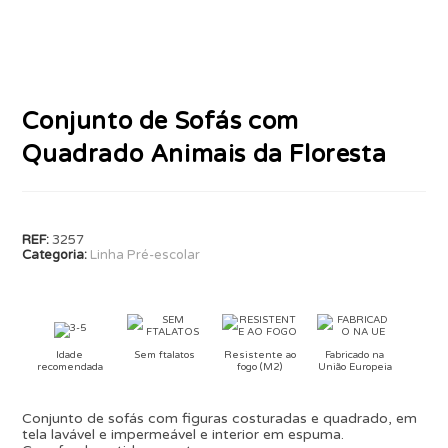
Conjunto de Sofás com
Quadrado Animais da Floresta
REF:
3257
Categoria:
Linha Pré-escolar
Idade
Sem ftalatos
Resistente ao
Fabricado na
recomendada
fogo (M2)
União Europeia
Conjunto de sofás com figuras costuradas e quadrado, em
tela lavável e impermeável e interior em espuma.