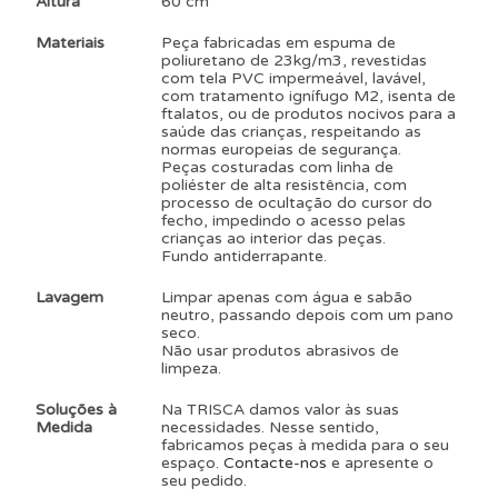
Altura
60 cm
Materiais
Peça fabricadas em espuma de
poliuretano de 23kg/m3, revestidas
com tela PVC impermeável, lavável,
com tratamento ignífugo M2, isenta de
ftalatos, ou de produtos nocivos para a
saúde das crianças, respeitando as
normas europeias de segurança.
Peças costuradas com linha de
poliéster de alta resistência, com
processo de ocultação do cursor do
fecho, impedindo o acesso pelas
crianças ao interior das peças.
Fundo antiderrapante.
Lavagem
Limpar apenas com água e sabão
neutro, passando depois com um pano
seco.
Não usar produtos abrasivos de
limpeza.
Soluções à
Na TRISCA damos valor às suas
Medida
necessidades. Nesse sentido,
fabricamos peças à medida para o seu
espaço.
Contacte-nos
e apresente o
seu pedido.