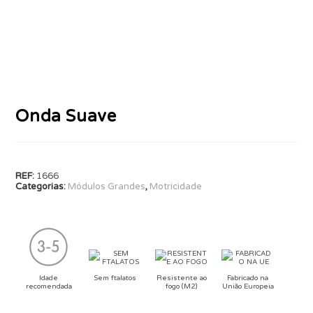
Onda Suave
REF:
1666
Categorias:
Módulos Grandes
,
Motricidade
Idade
Sem ftalatos
Resistente ao
Fabricado na
recomendada
fogo (M2)
União Europeia