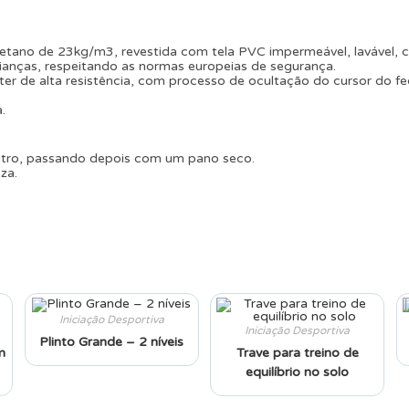
etano de 23kg/m3, revestida com tela PVC impermeável, lavável, c
ianças, respeitando as normas europeias de segurança.
ter de alta resistência, com processo de ocultação do cursor do f
.
utro, passando depois com um pano seco.
za.
Iniciação Desportiva
Iniciação Desportiva
Plinto Grande – 2 níveis
m
Trave para treino de
equilíbrio no solo