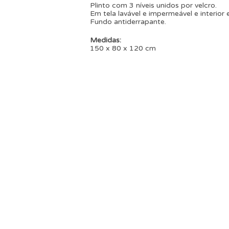
Plinto com 3 níveis unidos por velcro.
Em tela lavável e impermeável e interio
Fundo antiderrapante.
Medidas:
150 x 80 x 120 cm