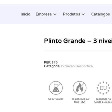
Início
Empresa
Produtos
Catálogos
Plinto Grande – 3 níve
REF:
176
Categoria:
Iniciação Desportiva
Sem ftalatos
Resistente ao
Fabricado na
fogo (M2)
União Europei