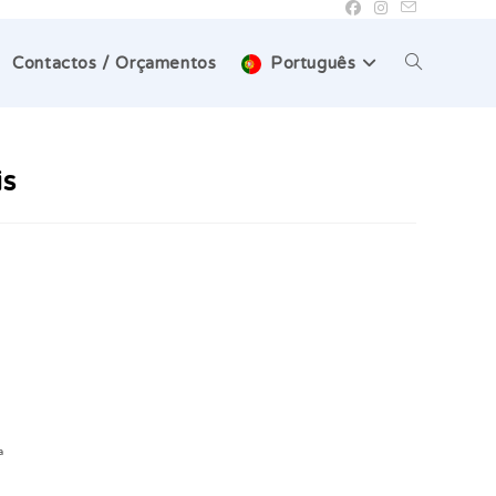
Toggle
Contactos / Orçamentos
Português
website
is
search
a