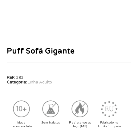
Puff Sofá Gigante
REF:
393
Categoria:
Linha Adulto
Idade
Sem ftalatos
Resistente ao
Fabricado na
recomendada
fogo (M2)
União Europeia