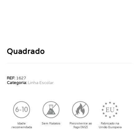
Quadrado
REF:
1627
Categoria:
Linha Escolar
Idade
Sem ftalatos
Resistente ao
Fabricado na
recomendada
fogo (M2)
União Europeia