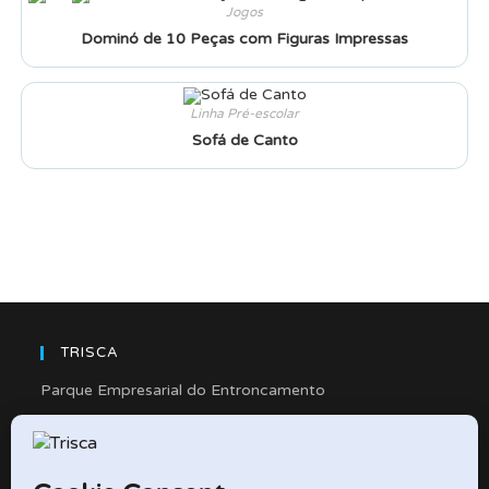
Jogos
Dominó de 10 Peças com Figuras Impressas
Linha Pré-escolar
Sofá de Canto
TRISCA
Parque Empresarial do Entroncamento
Rua Cidade de Friedberg, Lote 4
2330-263 Entroncamento – Portugal
e-mail: didactico@trisca.pt