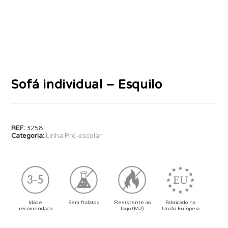
Sofá individual – Esquilo
REF:
3258
Categoria:
Linha Pré-escolar
Idade
Sem ftalatos
Resistente ao
Fabricado na
recomendada
fogo (M2)
União Europeia