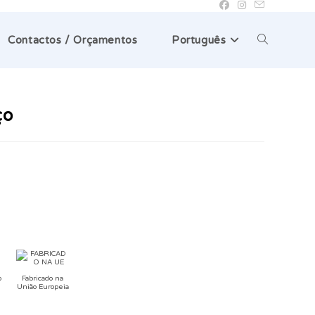
Toggle
Contactos / Orçamentos
Português
website
ço
search
o
Fabricado na
União Europeia