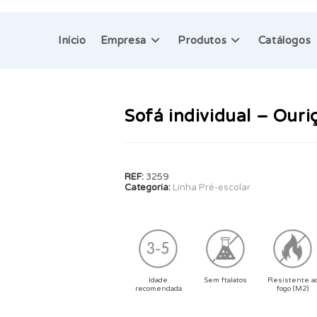
Início
Empresa
Produtos
Catálogos
Sofá individual – Ouri
REF:
3259
Categoria:
Linha Pré-escolar
Idade
Sem ftalatos
Resistente a
recomendada
fogo (M2)