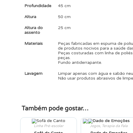
Profundidade
45 cm
Altura
50 cm
Altura do
25 cm
assento
Materiais
Peças fabricadas em espuma de poliur
de produtos nocivos para a saúde das
Peças costuradas com linha de poliés
peças.
Fundo antiderrapante.
Lavagem
Limpar apenas com água e sabão ne
Não usar produtos abrasivos de limpe
Também pode gostar…
Linha Pré-escolar
Jogos
,
Terapia da Fala