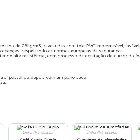
etano de 23kg/m3, revestidas com tela PVC impermeável, lavável,
 crianças, respeitando as normas europeias de segurança.
ter de alta resistência, com processo de ocultação do cursor do f
utro, passando depois com um pano seco.
za.
Linha Pré-escolar
Linha Pré-escolar