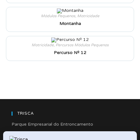
Módulos Pequenos
,
Motricidade
Montanha
Motricidade
,
Percursos Módulos Pequenos
Percurso Nº 12
TRISCA
Parque Empresarial do Entroncamento
Rua Cidade de Friedberg, Lote 4