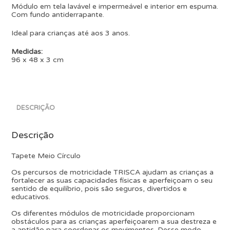
Módulo em tela lavável e impermeável e interior em espuma.
Com fundo antiderrapante.
Ideal para crianças até aos 3 anos.
Medidas:
96 x 48 x 3 cm
DESCRIÇÃO
Descrição
Tapete Meio Círculo
Os percursos de motricidade TRISCA ajudam as crianças a
fortalecer as suas capacidades físicas e aperfeiçoam o seu
sentido de equilíbrio, pois são seguros, divertidos e
educativos.
Os diferentes módulos de motricidade proporcionam
obstáculos para as crianças aperfeiçoarem a sua destreza e
a aptidão para coordenar os movimentos. Desse modo,