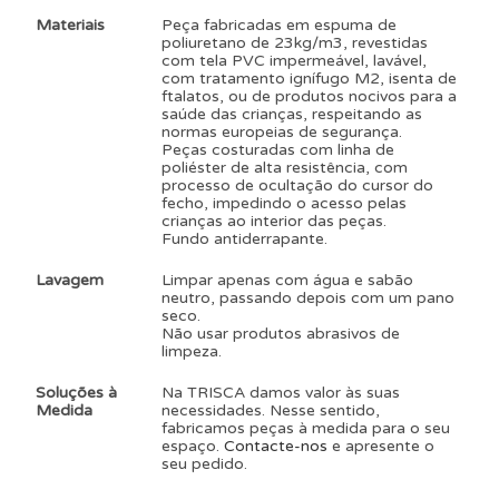
Materiais
Peça fabricadas em espuma de
poliuretano de 23kg/m3, revestidas
com tela PVC impermeável, lavável,
com tratamento ignífugo M2, isenta de
ftalatos, ou de produtos nocivos para a
saúde das crianças, respeitando as
normas europeias de segurança.
Peças costuradas com linha de
poliéster de alta resistência, com
processo de ocultação do cursor do
fecho, impedindo o acesso pelas
crianças ao interior das peças.
Fundo antiderrapante.
Lavagem
Limpar apenas com água e sabão
neutro, passando depois com um pano
seco.
Não usar produtos abrasivos de
limpeza.
Soluções à
Na TRISCA damos valor às suas
Medida
necessidades. Nesse sentido,
fabricamos peças à medida para o seu
espaço.
Contacte-nos
e apresente o
seu pedido.