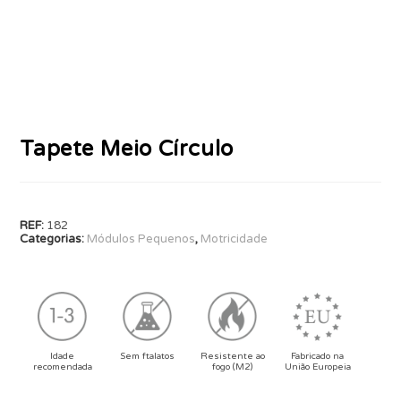
Tapete Meio Círculo
REF:
182
Categorias:
Módulos Pequenos
,
Motricidade
Idade
Sem ftalatos
Resistente ao
Fabricado na
recomendada
fogo (M2)
União Europeia